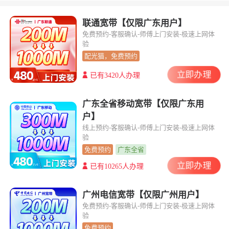
联通宽带【仅限广东用户】
免费预约-客服确认-师傅上门安装-极速上网体
验
配光猫，免费预约
立即办理
已有3420人办理
广东全省移动宽带【仅限广东用
户】
线上预约-客服确认-师傅上门安装-极速上网体
验
免费预约
广东全省
立即办理
已有10265人办理
广州电信宽带【仅限广州用户】
免费预约-客服确认-师傅上门安装-极速上网体
验
免费预约