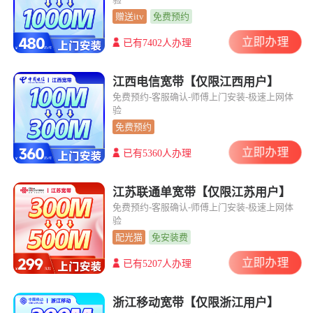
赠送itv
免费预约
立即办理
已有7402人办理
江西电信宽带【仅限江西用户】
免费预约-客服确认-师傅上门安装-极速上网体
验
免费预约
立即办理
已有5360人办理
江苏联通单宽带【仅限江苏用户】
免费预约-客服确认-师傅上门安装-极速上网体
验
配光猫
免安装费
立即办理
已有5207人办理
浙江移动宽带【仅限浙江用户】