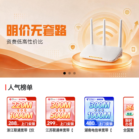
人气榜单
浙江联通宽带【仅限浙江用户】
江苏联通单宽带【仅限江苏用户】
湖南电信单宽带【仅限湖南用户】
全国宽带