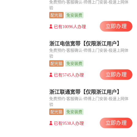
免费预约-客服确认-师傅上门安装-极速上网体
验
配光猫
免安装费
立即办理
已有10096人办理
浙江电信宽带【仅限浙江用户】
免费预约-客服确认-师傅上门安装-极速上网体
验
配光猫
免安装费
立即办理
已有5745人办理
浙江联通宽带【仅限浙江用户】
免费预约-客服确认-师傅上门安装-极速上网体
验
配光猫
免安装费
立即办理
已有9538人办理