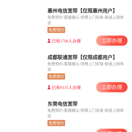
惠州电信宽带【仅限惠州用户】
免费预约-客服确认-师傅上门安装-极速上网体
验
免费预约
立即办理
已有1706人办理
成都联通宽带【仅限成都用户】
免费预约-客服确认-师傅上门安装-极速上网体
验
免费预约
立即办理
已有9135人办理
东莞电信宽带
免费预约-客服确认-师傅上门安装-极速上网体
验
免费预约