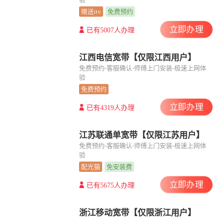
赠送itv
免费预约
立即办理
已有5007人办理
江西电信宽带【仅限江西用户】
免费预约-客服确认-师傅上门安装-极速上网体
验
免费预约
立即办理
已有4319人办理
江苏联通单宽带【仅限江苏用户】
免费预约-客服确认-师傅上门安装-极速上网体
验
配光猫
免安装费
立即办理
已有5675人办理
浙江移动宽带【仅限浙江用户】