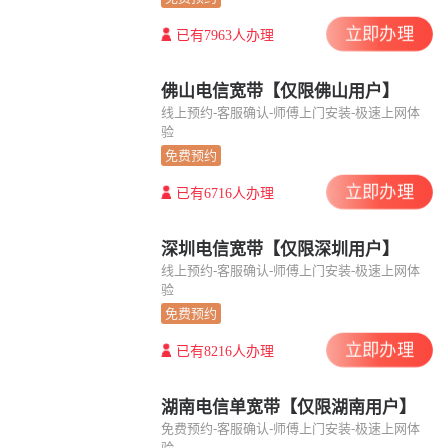
立即办理
已有7963人办理
佛山电信宽带【仅限佛山用户】
线上预约-客服确认-师傅上门安装-极速上网体
验
免费预约
立即办理
已有6716人办理
深圳电信宽带【仅限深圳用户】
线上预约-客服确认-师傅上门安装-极速上网体
验
免费预约
立即办理
已有8216人办理
湖南电信单宽带【仅限湖南用户】
免费预约-客服确认-师傅上门安装-极速上网体
验