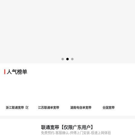
人气榜单
浙江联通宽带【仅限浙江用户】
江苏联通单宽带【仅限江苏用户】
湖南电信单宽带【仅限湖南用户】
全国宽带
联通宽带【仅限广东用户】
免费预约-客服确认-师傅上门安装-极速上网体验