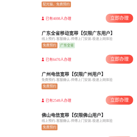
配光猫，免费预约
立即办理
已有4698人办理
广东全省移动宽带【仅限广东用户】
线上预约-客服确认-师傅上门安装-极速上网体验
免费预约
广东全省
立即办理
已有6470人办理
广州电信宽带【仅限广州用户】
免费预约-客服确认-师傅上门安装-极速上网体验
免费预约
立即办理
已有2549人办理
佛山电信宽带【仅限佛山用户】
线上预约-客服确认-师傅上门安装-极速上网体验
免费预约