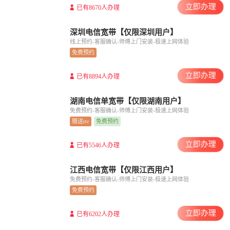
立即办理
已有8670人办理
深圳电信宽带【仅限深圳用户】
线上预约-客服确认-师傅上门安装-极速上网体验
免费预约
立即办理
已有8894人办理
湖南电信单宽带【仅限湖南用户】
免费预约-客服确认-师傅上门安装-极速上网体验
赠送itv
免费预约
立即办理
已有5546人办理
江西电信宽带【仅限江西用户】
免费预约-客服确认-师傅上门安装-极速上网体验
免费预约
立即办理
已有6202人办理