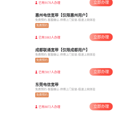
立即办理
已有9170人办理
惠州电信宽带【仅限惠州用户】
免费预约-客服确认-师傅上门安装-极速上网体验
免费预约
立即办理
已有1063人办理
成都联通宽带【仅限成都用户】
免费预约-客服确认-师傅上门安装-极速上网体验
免费预约
立即办理
已有5917人办理
东莞电信宽带
免费预约-客服确认-师傅上门安装-极速上网体验
免费预约
立即办理
已有8072人办理