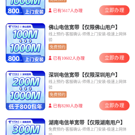
立即办理
已有5617人办理
佛山电信宽带【仅限佛山用户】
线上预约-客服确认-师傅上门安装-极速上网体
验
免费预约
立即办理
已有10602人办理
深圳电信宽带【仅限深圳用户】
线上预约-客服确认-师傅上门安装-极速上网体
验
免费预约
立即办理
已有8280人办理
湖南电信单宽带【仅限湖南用户】
免费预约-客服确认-师傅上门安装-极速上网体
验