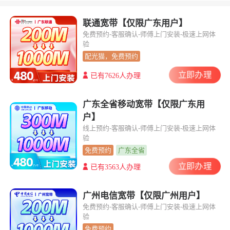
联通宽带【仅限广东用户】
免费预约-客服确认-师傅上门安装-极速上网体
验
配光猫，免费预约
立即办理
已有7626人办理
广东全省移动宽带【仅限广东用
户】
线上预约-客服确认-师傅上门安装-极速上网体
验
免费预约
广东全省
立即办理
已有3563人办理
广州电信宽带【仅限广州用户】
免费预约-客服确认-师傅上门安装-极速上网体
验
免费预约