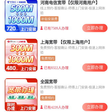
河南电信宽带【仅限河南用户】
线上预约-客服确认-师傅上门安装-极速上网体
验
补贴安装费
立即办理
已有7509人办理
上海宽带 【仅限上海用户】
免费预约-客服确认-师傅上门安装-极速上网体
验
免费预约
立即办理
已有8322人办理
全国宽带
免费预约-客服确认-师傅上门安装-极速上网体
验
免费预约
立即办理
已有4220人办理