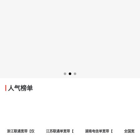
人气榜单
浙江联通宽带【仅限浙江用户】
江苏联通单宽带【仅限江苏用户】
湖南电信单宽带【仅限湖南用户】
全国宽带