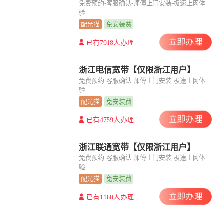
免费预约-客服确认-师傅上门安装-极速上网体
验
配光猫
免安装费
立即办理
已有7918人办理
浙江电信宽带【仅限浙江用户】
免费预约-客服确认-师傅上门安装-极速上网体
验
配光猫
免安装费
立即办理
已有4759人办理
浙江联通宽带【仅限浙江用户】
免费预约-客服确认-师傅上门安装-极速上网体
验
配光猫
免安装费
立即办理
已有1180人办理