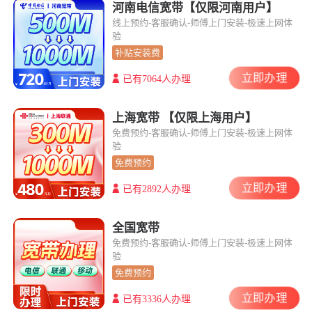
河南电信宽带【仅限河南用户】
线上预约-客服确认-师傅上门安装-极速上网体
验
补贴安装费
立即办理
已有7064人办理
上海宽带 【仅限上海用户】
免费预约-客服确认-师傅上门安装-极速上网体
验
免费预约
立即办理
已有2892人办理
全国宽带
免费预约-客服确认-师傅上门安装-极速上网体
验
免费预约
立即办理
已有3336人办理