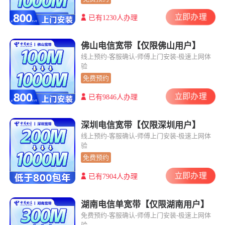
立即办理
已有1230人办理
佛山电信宽带【仅限佛山用户】
线上预约-客服确认-师傅上门安装-极速上网体
验
免费预约
立即办理
已有9846人办理
深圳电信宽带【仅限深圳用户】
线上预约-客服确认-师傅上门安装-极速上网体
验
免费预约
立即办理
已有7904人办理
湖南电信单宽带【仅限湖南用户】
免费预约-客服确认-师傅上门安装-极速上网体
验