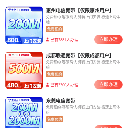
惠州电信宽带【仅限惠州用户】
免费预约-客服确认-师傅上门安装-极速上网体
验
免费预约
立即办理
已有7881人办理
成都联通宽带【仅限成都用户】
免费预约-客服确认-师傅上门安装-极速上网体
验
免费预约
立即办理
已有3300人办理
东莞电信宽带
免费预约-客服确认-师傅上门安装-极速上网体
验
免费预约