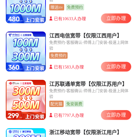
赠送itv
免费预约
立即办理
已有10633人办理
江西电信宽带【仅限江西用户】
免费预约-客服确认-师傅上门安装-极速上网体
验
免费预约
立即办理
已有1583人办理
江苏联通单宽带【仅限江苏用户】
免费预约-客服确认-师傅上门安装-极速上网体
验
配光猫
免安装费
立即办理
已有7797人办理
浙江移动宽带【仅限浙江用户】