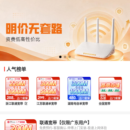
人气榜单
浙江联通宽带【仅限浙江用户】
江苏联通单宽带【仅限江苏用户】
湖南电信单宽带【仅限湖南用户】
全国宽带
联通宽带【仅限广东用户】
免费预约-客服确认-师傅上门安装-极速上网体验