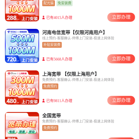
配光猫
免安装费
立即办理
已有4015人办理
河南电信宽带【仅限河南用户】
线上预约-客服确认-师傅上门安装-极速上网体验
补贴安装费
立即办理
已有5668人办理
上海宽带 【仅限上海用户】
免费预约-客服确认-师傅上门安装-极速上网体验
免费预约
立即办理
已有9811人办理
全国宽带
免费预约-客服确认-师傅上门安装-极速上网体验
免费预约