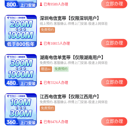
立即办理
已有9589人办理
深圳电信宽带【仅限深圳用户】
线上预约-客服确认-师傅上门安装-极速上网体验
免费预约
立即办理
已有10815人办理
湖南电信单宽带【仅限湖南用户】
免费预约-客服确认-师傅上门安装-极速上网体验
赠送itv
免费预约
立即办理
已有5524人办理
江西电信宽带【仅限江西用户】
免费预约-客服确认-师傅上门安装-极速上网体验
免费预约
立即办理
已有6476人办理