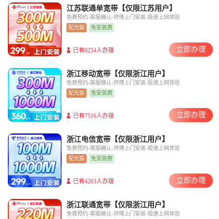
江苏联通单宽带【仅限江苏用户】
免费预约-客服确认-师傅上门安装-极速上网体验
配光猫
免安装费
立即办理
已有6254人办理
浙江移动宽带【仅限浙江用户】
免费预约-客服确认-师傅上门安装-极速上网体验
配光猫
免安装费
立即办理
已有7516人办理
浙江电信宽带【仅限浙江用户】
免费预约-客服确认-师傅上门安装-极速上网体验
配光猫
免安装费
立即办理
已有4263人办理
浙江联通宽带【仅限浙江用户】
免费预约-客服确认-师傅上门安装-极速上网体验