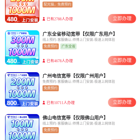
配光猫，免费预约
立即办理
已有2788人办理
广东全省移动宽带【仅限广东用户】
线上预约-客服确认-师傅上门安装-极速上网体验
免费预约
广东全省
立即办理
已有4678人办理
广州电信宽带【仅限广州用户】
免费预约-客服确认-师傅上门安装-极速上网体验
免费预约
立即办理
已有10711人办理
佛山电信宽带【仅限佛山用户】
线上预约-客服确认-师傅上门安装-极速上网体验
免费预约