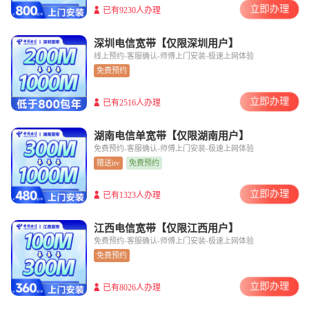
立即办理
已有9230人办理
深圳电信宽带【仅限深圳用户】
线上预约-客服确认-师傅上门安装-极速上网体验
免费预约
立即办理
已有2516人办理
湖南电信单宽带【仅限湖南用户】
免费预约-客服确认-师傅上门安装-极速上网体验
赠送itv
免费预约
立即办理
已有1323人办理
江西电信宽带【仅限江西用户】
免费预约-客服确认-师傅上门安装-极速上网体验
免费预约
立即办理
已有8026人办理