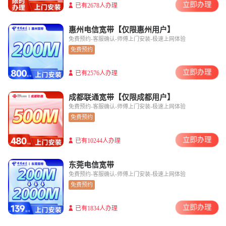
立即办理
已有2678人办理
惠州电信宽带【仅限惠州用户】
免费预约-客服确认-师傅上门安装-极速上网体验
免费预约
立即办理
已有2576人办理
成都联通宽带【仅限成都用户】
免费预约-客服确认-师傅上门安装-极速上网体验
免费预约
立即办理
已有10244人办理
东莞电信宽带
免费预约-客服确认-师傅上门安装-极速上网体验
免费预约
立即办理
已有1834人办理