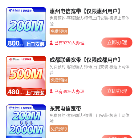
惠州电信宽带【仅限惠州用户】
免费预约-客服确认-师傅上门安装-极速上网体
验
免费预约
立即办理
已有9230人办理
成都联通宽带【仅限成都用户】
免费预约-客服确认-师傅上门安装-极速上网体
验
免费预约
立即办理
已有4936人办理
东莞电信宽带
免费预约-客服确认-师傅上门安装-极速上网体
验
免费预约