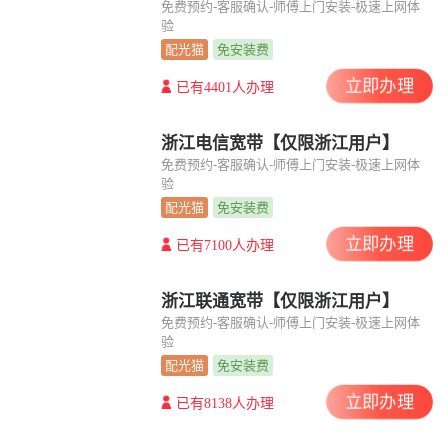
免费预约-客服确认-师傅上门安装-极速上网体
验
配光猫
免安装费
立即办理
已有4401人办理
浙江电信宽带【仅限浙江用户】
免费预约-客服确认-师傅上门安装-极速上网体
验
配光猫
免安装费
立即办理
已有7100人办理
浙江联通宽带【仅限浙江用户】
免费预约-客服确认-师傅上门安装-极速上网体
验
配光猫
免安装费
立即办理
已有8138人办理