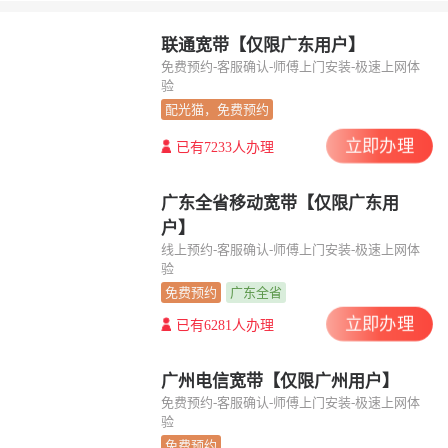
联通宽带【仅限广东用户】
免费预约-客服确认-师傅上门安装-极速上网体
验
配光猫，免费预约
立即办理
已有7233人办理
广东全省移动宽带【仅限广东用
户】
线上预约-客服确认-师傅上门安装-极速上网体
验
免费预约
广东全省
立即办理
已有6281人办理
广州电信宽带【仅限广州用户】
免费预约-客服确认-师傅上门安装-极速上网体
验
免费预约