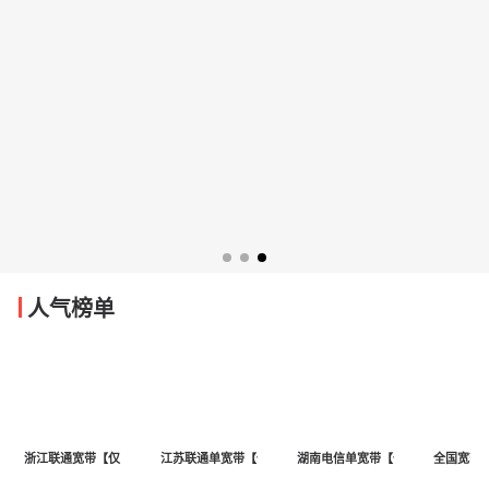
人气榜单
浙江联通宽带【仅限浙江用户】
江苏联通单宽带【仅限江苏用户】
湖南电信单宽带【仅限湖南用户】
全国宽带