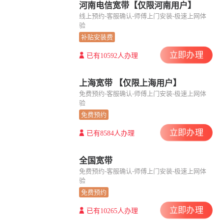
河南电信宽带【仅限河南用户】
线上预约-客服确认-师傅上门安装-极速上网体
验
补贴安装费
立即办理
已有10592人办理
上海宽带 【仅限上海用户】
免费预约-客服确认-师傅上门安装-极速上网体
验
免费预约
立即办理
已有8584人办理
全国宽带
免费预约-客服确认-师傅上门安装-极速上网体
验
免费预约
立即办理
已有10265人办理