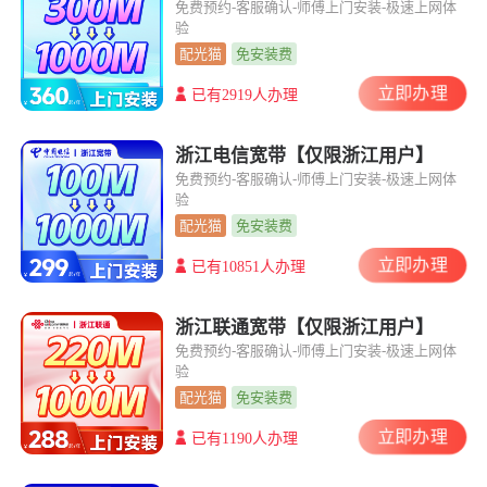
免费预约-客服确认-师傅上门安装-极速上网体
验
配光猫
免安装费
立即办理
已有2919人办理
浙江电信宽带【仅限浙江用户】
免费预约-客服确认-师傅上门安装-极速上网体
验
配光猫
免安装费
立即办理
已有10851人办理
浙江联通宽带【仅限浙江用户】
免费预约-客服确认-师傅上门安装-极速上网体
验
配光猫
免安装费
立即办理
已有1190人办理