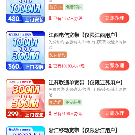
赠送itv
免费预约
立即办理
已有4852人办理
江西电信宽带【仅限江西用户】
免费预约-客服确认-师傅上门安装-极速上网体
验
免费预约
立即办理
已有10183人办理
江苏联通单宽带【仅限江苏用户】
免费预约-客服确认-师傅上门安装-极速上网体
验
配光猫
免安装费
立即办理
已有5196人办理
浙江移动宽带【仅限浙江用户】