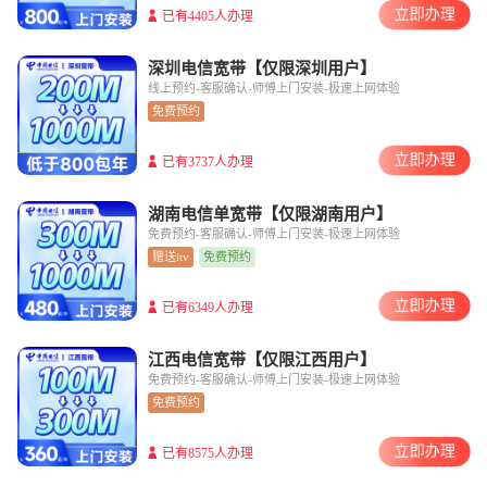
立即办理
已有4405人办理
深圳电信宽带【仅限深圳用户】
线上预约-客服确认-师傅上门安装-极速上网体验
免费预约
立即办理
已有3737人办理
湖南电信单宽带【仅限湖南用户】
免费预约-客服确认-师傅上门安装-极速上网体验
赠送itv
免费预约
立即办理
已有6349人办理
江西电信宽带【仅限江西用户】
免费预约-客服确认-师傅上门安装-极速上网体验
免费预约
立即办理
已有8575人办理