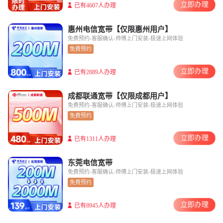
立即办理
已有4607人办理
惠州电信宽带【仅限惠州用户】
免费预约-客服确认-师傅上门安装-极速上网体验
免费预约
立即办理
已有2889人办理
成都联通宽带【仅限成都用户】
免费预约-客服确认-师傅上门安装-极速上网体验
免费预约
立即办理
已有1311人办理
东莞电信宽带
免费预约-客服确认-师傅上门安装-极速上网体验
免费预约
立即办理
已有8945人办理