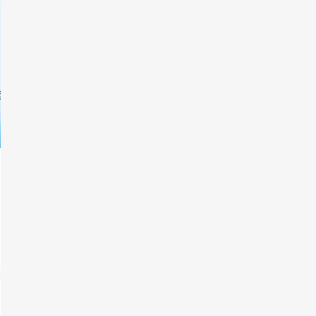
联通宽带【仅限广东用户】