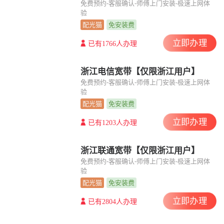
免费预约-客服确认-师傅上门安装-极速上网体
验
配光猫
免安装费
立即办理
已有1766人办理
浙江电信宽带【仅限浙江用户】
免费预约-客服确认-师傅上门安装-极速上网体
验
配光猫
免安装费
立即办理
已有1203人办理
浙江联通宽带【仅限浙江用户】
免费预约-客服确认-师傅上门安装-极速上网体
验
配光猫
免安装费
立即办理
已有2804人办理