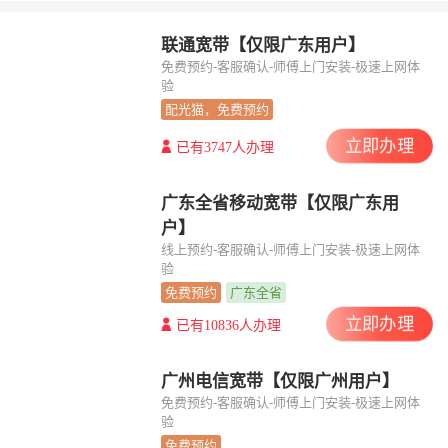
联通宽带【仅限广东用户】
免费预约-客服确认-师傅上门安装-极速上网体
验
配光猫，免费预约
立即办理
已有3747人办理
广东全省移动宽带【仅限广东用
户】
线上预约-客服确认-师傅上门安装-极速上网体
验
免费预约
广东全省
立即办理
已有10836人办理
广州电信宽带【仅限广州用户】
免费预约-客服确认-师傅上门安装-极速上网体
验
免费预约