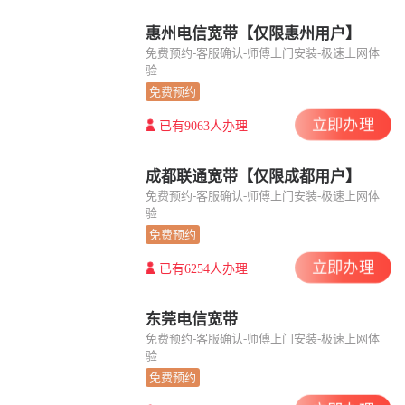
惠州电信宽带【仅限惠州用户】
免费预约-客服确认-师傅上门安装-极速上网体
验
免费预约
立即办理
已有9063人办理
成都联通宽带【仅限成都用户】
免费预约-客服确认-师傅上门安装-极速上网体
验
免费预约
立即办理
已有6254人办理
东莞电信宽带
免费预约-客服确认-师傅上门安装-极速上网体
验
免费预约