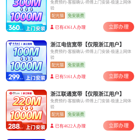
免费预约-客服确认-师傅上门安装-极速上网体
验
配光猫
免安装费
立即办理
已有4361人办理
浙江电信宽带【仅限浙江用户】
免费预约-客服确认-师傅上门安装-极速上网体
验
配光猫
免安装费
立即办理
已有5161人办理
浙江联通宽带【仅限浙江用户】
免费预约-客服确认-师傅上门安装-极速上网体
验
配光猫
免安装费
立即办理
已有4622人办理