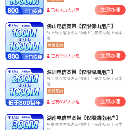
立即办理
已有7051人办理
佛山电信宽带【仅限佛山用户】
线上预约-客服确认-师傅上门安装-极速上网体
验
免费预约
立即办理
已有7598人办理
深圳电信宽带【仅限深圳用户】
线上预约-客服确认-师傅上门安装-极速上网体
验
免费预约
立即办理
已有6045人办理
湖南电信单宽带【仅限湖南用户】
免费预约-客服确认-师傅上门安装-极速上网体
验