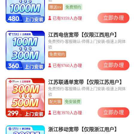
赠送itv
免费预约
立即办理
已有9359人办理
江西电信宽带【仅限江西用户】
免费预约-客服确认-师傅上门安装-极速上网体
验
免费预约
立即办理
已有9760人办理
江苏联通单宽带【仅限江苏用户】
免费预约-客服确认-师傅上门安装-极速上网体
验
配光猫
免安装费
立即办理
已有3970人办理
浙江移动宽带【仅限浙江用户】