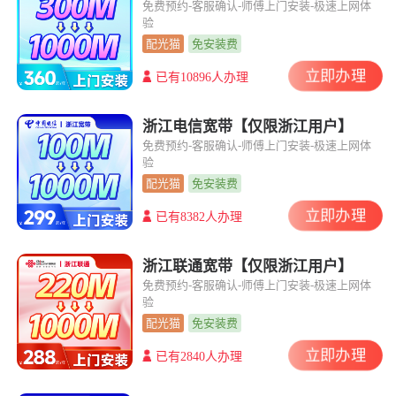
免费预约-客服确认-师傅上门安装-极速上网体
验
配光猫
免安装费
立即办理
已有10896人办理
浙江电信宽带【仅限浙江用户】
免费预约-客服确认-师傅上门安装-极速上网体
验
配光猫
免安装费
立即办理
已有8382人办理
浙江联通宽带【仅限浙江用户】
免费预约-客服确认-师傅上门安装-极速上网体
验
配光猫
免安装费
立即办理
已有2840人办理