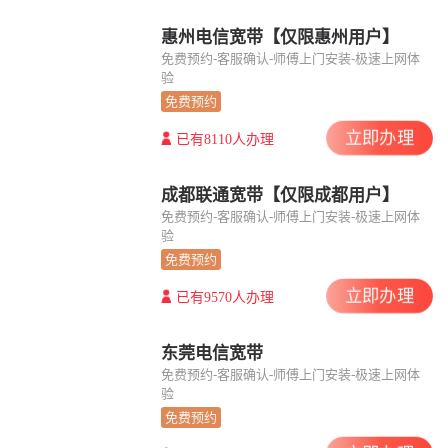
惠州电信宽带【仅限惠州用户】
免费预约-客服确认-师傅上门安装-极速上网体
验
免费预约
立即办理
已有8110人办理
成都联通宽带【仅限成都用户】
免费预约-客服确认-师傅上门安装-极速上网体
验
免费预约
立即办理
已有9570人办理
东莞电信宽带
免费预约-客服确认-师傅上门安装-极速上网体
验
免费预约