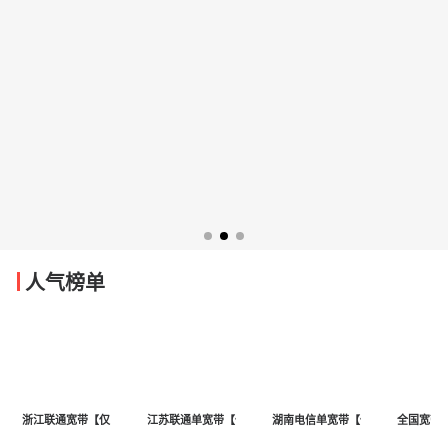
人气榜单
浙江联通宽带【仅限浙江用户】
江苏联通单宽带【仅限江苏用户】
湖南电信单宽带【仅限湖南用户】
全国宽带