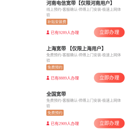
河南电信宽带【仅限河南用户】
线上预约-客服确认-师傅上门安装-极速上网体
验
补贴安装费
立即办理
已有9289人办理
上海宽带 【仅限上海用户】
免费预约-客服确认-师傅上门安装-极速上网体
验
免费预约
立即办理
已有8889人办理
全国宽带
免费预约-客服确认-师傅上门安装-极速上网体
验
免费预约
立即办理
已有2909人办理