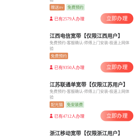
赠送itv
免费预约
立即办理
已有2579人办理
江西电信宽带【仅限江西用户】
免费预约-客服确认-师傅上门安装-极速上网体
验
免费预约
立即办理
已有9350人办理
江苏联通单宽带【仅限江苏用户】
免费预约-客服确认-师傅上门安装-极速上网体
验
配光猫
免安装费
立即办理
已有4712人办理
浙江移动宽带【仅限浙江用户】