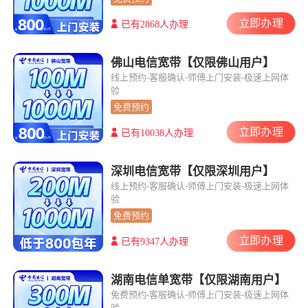
立即办理
已有2868人办理
佛山电信宽带【仅限佛山用户】
线上预约-客服确认-师傅上门安装-极速上网体
验
免费预约
立即办理
已有10038人办理
深圳电信宽带【仅限深圳用户】
线上预约-客服确认-师傅上门安装-极速上网体
验
免费预约
立即办理
已有9347人办理
湖南电信单宽带【仅限湖南用户】
免费预约-客服确认-师傅上门安装-极速上网体
验