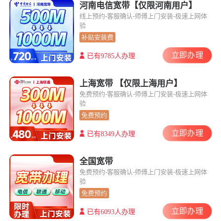
河南电信宽带【仅限河南用户】
线上预约-客服确认-师傅上门安装-极速上网体
验
补贴安装费
立即办理
已有9785人办理
上海宽带 【仅限上海用户】
免费预约-客服确认-师傅上门安装-极速上网体
验
免费预约
立即办理
已有8349人办理
全国宽带
免费预约-客服确认-师傅上门安装-极速上网体
验
免费预约
立即办理
已有6093人办理