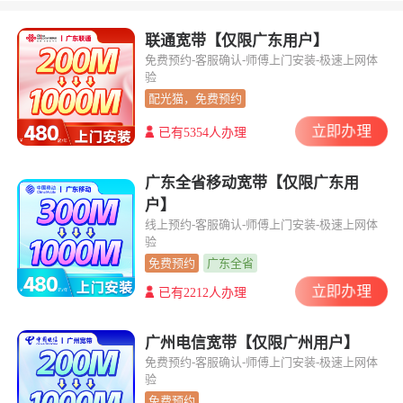
联通宽带【仅限广东用户】
免费预约-客服确认-师傅上门安装-极速上网体
验
配光猫，免费预约
立即办理
已有5354人办理
广东全省移动宽带【仅限广东用
户】
线上预约-客服确认-师傅上门安装-极速上网体
验
免费预约
广东全省
立即办理
已有2212人办理
广州电信宽带【仅限广州用户】
免费预约-客服确认-师傅上门安装-极速上网体
验
免费预约