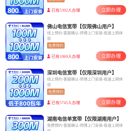
立即办理
已有5392人办理
佛山电信宽带【仅限佛山用户】
线上预约-客服确认-师傅上门安装-极速上网体
验
免费预约
立即办理
已有1069人办理
深圳电信宽带【仅限深圳用户】
线上预约-客服确认-师傅上门安装-极速上网体
验
免费预约
立即办理
已有5745人办理
湖南电信单宽带【仅限湖南用户】
免费预约-客服确认-师傅上门安装-极速上网体
验