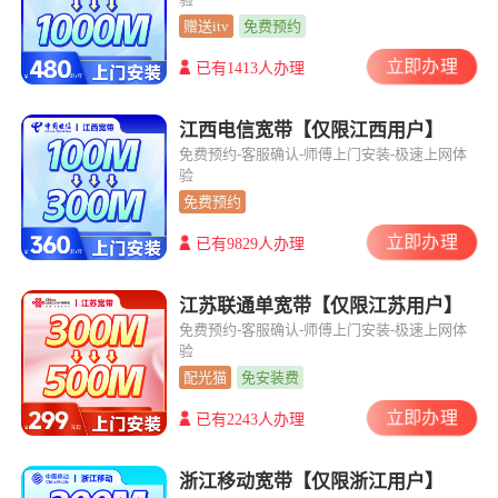
赠送itv
免费预约
立即办理
已有1413人办理
江西电信宽带【仅限江西用户】
免费预约-客服确认-师傅上门安装-极速上网体
验
免费预约
立即办理
已有9829人办理
江苏联通单宽带【仅限江苏用户】
免费预约-客服确认-师傅上门安装-极速上网体
验
配光猫
免安装费
立即办理
已有2243人办理
浙江移动宽带【仅限浙江用户】