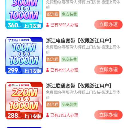
免费预约-客服确认-师傅上门安装-极速上网体
验
配光猫
免安装费
立即办理
已有3855人办理
浙江电信宽带【仅限浙江用户】
免费预约-客服确认-师傅上门安装-极速上网体
验
配光猫
免安装费
立即办理
已有4995人办理
浙江联通宽带【仅限浙江用户】
免费预约-客服确认-师傅上门安装-极速上网体
验
配光猫
免安装费
立即办理
已有2192人办理