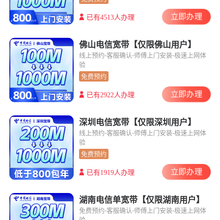
立即办理
已有4513人办理
佛山电信宽带【仅限佛山用户】
线上预约-客服确认-师傅上门安装-极速上网体
验
免费预约
立即办理
已有2922人办理
深圳电信宽带【仅限深圳用户】
线上预约-客服确认-师傅上门安装-极速上网体
验
免费预约
立即办理
已有1919人办理
湖南电信单宽带【仅限湖南用户】
免费预约-客服确认-师傅上门安装-极速上网体
验