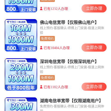
立即办理
已有1232人办理
佛山电信宽带【仅限佛山用户】
线上预约-客服确认-师傅上门安装-极速上网体
验
免费预约
立即办理
已有10404人办理
深圳电信宽带【仅限深圳用户】
线上预约-客服确认-师傅上门安装-极速上网体
验
免费预约
立即办理
已有1182人办理
湖南电信单宽带【仅限湖南用户】
免费预约-客服确认-师傅上门安装-极速上网体
验