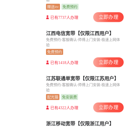
赠送itv
免费预约
立即办理
已有7737人办理
江西电信宽带【仅限江西用户】
免费预约-客服确认-师傅上门安装-极速上网体
验
免费预约
立即办理
已有1418人办理
江苏联通单宽带【仅限江苏用户】
免费预约-客服确认-师傅上门安装-极速上网体
验
配光猫
免安装费
立即办理
已有4322人办理
浙江移动宽带【仅限浙江用户】