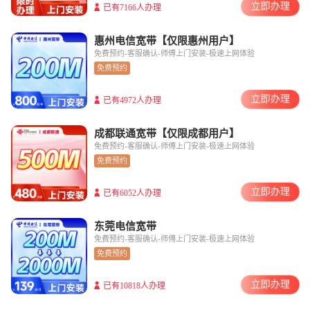
立即办理
已有7166人办理
惠州电信宽带【仅限惠州用户】
免费预约-客服确认-师傅上门安装-极速上网体验
免费预约
立即办理
已有4972人办理
成都联通宽带【仅限成都用户】
免费预约-客服确认-师傅上门安装-极速上网体验
免费预约
立即办理
已有6052人办理
东莞电信宽带
免费预约-客服确认-师傅上门安装-极速上网体验
免费预约
立即办理
已有10818人办理