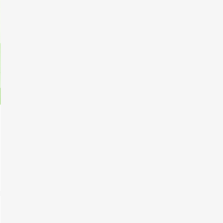
联通宽带【仅限广东用户】