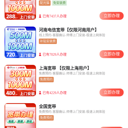
配光猫
免安装费
立即办理
已有7437人办理
河南电信宽带【仅限河南用户】
线上预约-客服确认-师傅上门安装-极速上网体验
补贴安装费
立即办理
已有7029人办理
上海宽带 【仅限上海用户】
免费预约-客服确认-师傅上门安装-极速上网体验
免费预约
立即办理
已有4229人办理
全国宽带
免费预约-客服确认-师傅上门安装-极速上网体验
免费预约