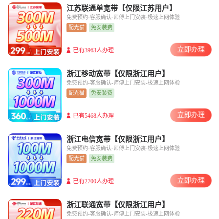
江苏联通单宽带【仅限江苏用户】
免费预约-客服确认-师傅上门安装-极速上网体验
配光猫
免安装费
立即办理
已有3963人办理
浙江移动宽带【仅限浙江用户】
免费预约-客服确认-师傅上门安装-极速上网体验
配光猫
免安装费
立即办理
已有5468人办理
浙江电信宽带【仅限浙江用户】
免费预约-客服确认-师傅上门安装-极速上网体验
配光猫
免安装费
立即办理
已有2700人办理
浙江联通宽带【仅限浙江用户】
免费预约-客服确认-师傅上门安装-极速上网体验