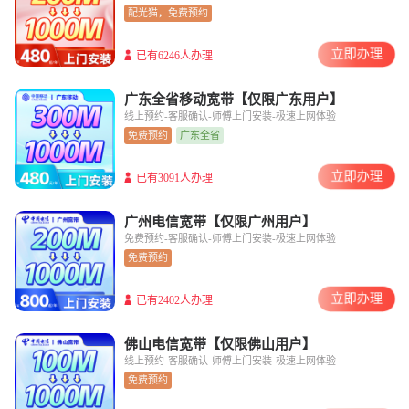
配光猫，免费预约
立即办理
已有6246人办理
广东全省移动宽带【仅限广东用户】
线上预约-客服确认-师傅上门安装-极速上网体验
免费预约
广东全省
立即办理
已有3091人办理
广州电信宽带【仅限广州用户】
免费预约-客服确认-师傅上门安装-极速上网体验
免费预约
立即办理
已有2402人办理
佛山电信宽带【仅限佛山用户】
线上预约-客服确认-师傅上门安装-极速上网体验
免费预约