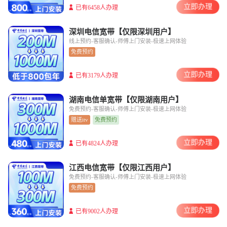
立即办理
已有6458人办理
深圳电信宽带【仅限深圳用户】
线上预约-客服确认-师傅上门安装-极速上网体验
免费预约
立即办理
已有3179人办理
湖南电信单宽带【仅限湖南用户】
免费预约-客服确认-师傅上门安装-极速上网体验
赠送itv
免费预约
立即办理
已有4824人办理
江西电信宽带【仅限江西用户】
免费预约-客服确认-师傅上门安装-极速上网体验
免费预约
立即办理
已有9002人办理