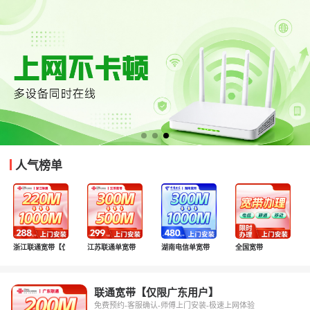
人气榜单
浙江联通宽带【仅限浙江用户】
江苏联通单宽带【仅限江苏用户】
湖南电信单宽带【仅限湖南用户】
全国宽带
联通宽带【仅限广东用户】
免费预约-客服确认-师傅上门安装-极速上网体验