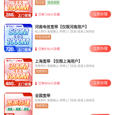
配光猫
免安装费
立即办理
已有7169人办理
河南电信宽带【仅限河南用户】
线上预约-客服确认-师傅上门安装-极速上网体验
补贴安装费
立即办理
已有8782人办理
上海宽带 【仅限上海用户】
免费预约-客服确认-师傅上门安装-极速上网体验
免费预约
立即办理
已有9034人办理
全国宽带
免费预约-客服确认-师傅上门安装-极速上网体验
免费预约