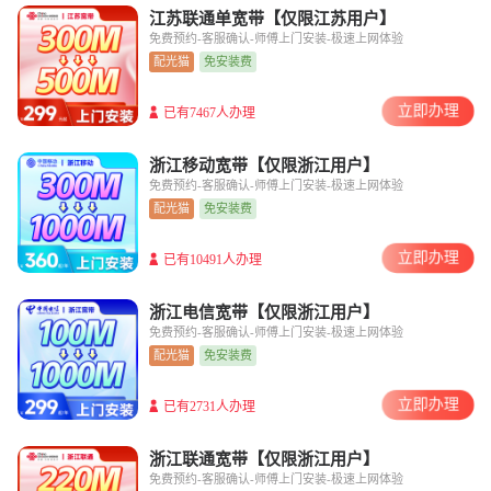
江苏联通单宽带【仅限江苏用户】
免费预约-客服确认-师傅上门安装-极速上网体验
配光猫
免安装费
立即办理
已有7467人办理
浙江移动宽带【仅限浙江用户】
免费预约-客服确认-师傅上门安装-极速上网体验
配光猫
免安装费
立即办理
已有10491人办理
浙江电信宽带【仅限浙江用户】
免费预约-客服确认-师傅上门安装-极速上网体验
配光猫
免安装费
立即办理
已有2731人办理
浙江联通宽带【仅限浙江用户】
免费预约-客服确认-师傅上门安装-极速上网体验