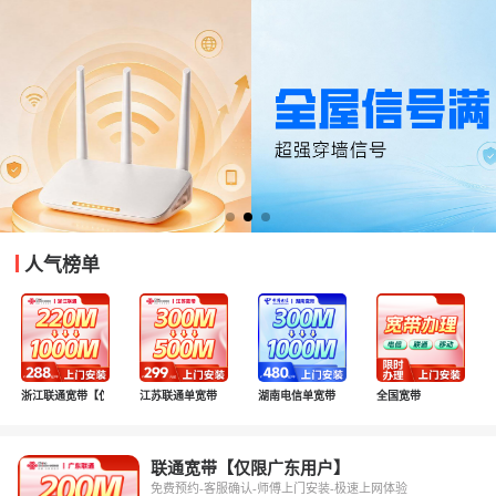
人气榜单
浙江联通宽带【仅限浙江用户】
江苏联通单宽带【仅限江苏用户】
湖南电信单宽带【仅限湖南用户】
全国宽带
联通宽带【仅限广东用户】
免费预约-客服确认-师傅上门安装-极速上网体验