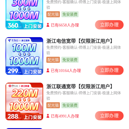
免费预约-客服确认-师傅上门安装-极速上网体
验
配光猫
免安装费
立即办理
已有6658人办理
浙江电信宽带【仅限浙江用户】
免费预约-客服确认-师傅上门安装-极速上网体
验
配光猫
免安装费
立即办理
已有10164人办理
浙江联通宽带【仅限浙江用户】
免费预约-客服确认-师傅上门安装-极速上网体
验
配光猫
免安装费
立即办理
已有4991人办理