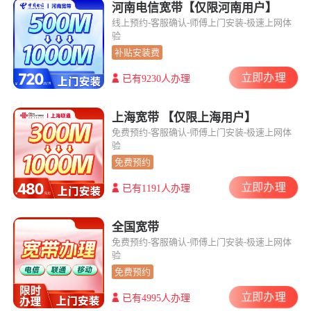
河南电信宽带【仅限河南用户】
线上预约-客服确认-师傅上门安装-极速上网体
验
补贴安装费
立即办理
已有9230人办理
上海宽带 【仅限上海用户】
免费预约-客服确认-师傅上门安装-极速上网体
验
免费预约
立即办理
已有1191人办理
全国宽带
免费预约-客服确认-师傅上门安装-极速上网体
验
免费预约
立即办理
已有4995人办理