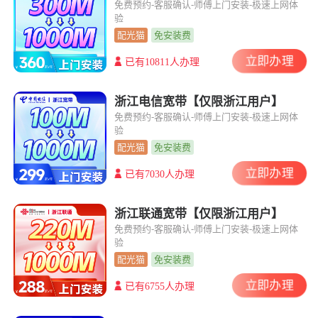
免费预约-客服确认-师傅上门安装-极速上网体
验
配光猫
免安装费
立即办理
已有10811人办理
浙江电信宽带【仅限浙江用户】
免费预约-客服确认-师傅上门安装-极速上网体
验
配光猫
免安装费
立即办理
已有7030人办理
浙江联通宽带【仅限浙江用户】
免费预约-客服确认-师傅上门安装-极速上网体
验
配光猫
免安装费
立即办理
已有6755人办理