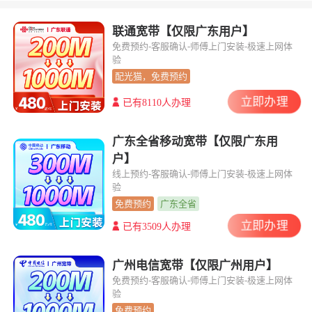
联通宽带【仅限广东用户】
免费预约-客服确认-师傅上门安装-极速上网体
验
配光猫，免费预约
立即办理
已有8110人办理
广东全省移动宽带【仅限广东用
户】
线上预约-客服确认-师傅上门安装-极速上网体
验
免费预约
广东全省
立即办理
已有3509人办理
广州电信宽带【仅限广州用户】
免费预约-客服确认-师傅上门安装-极速上网体
验
免费预约