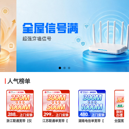
人气榜单
浙江联通宽带【仅限浙江用户】
江苏联通单宽带【仅限江苏用户】
湖南电信单宽带【仅限湖南用户】
全国宽带