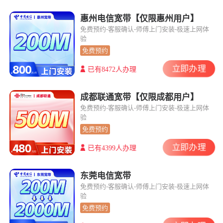
惠州电信宽带【仅限惠州用户】
免费预约-客服确认-师傅上门安装-极速上网体
验
免费预约
立即办理
已有8472人办理
成都联通宽带【仅限成都用户】
免费预约-客服确认-师傅上门安装-极速上网体
验
免费预约
立即办理
已有4399人办理
东莞电信宽带
免费预约-客服确认-师傅上门安装-极速上网体
验
免费预约