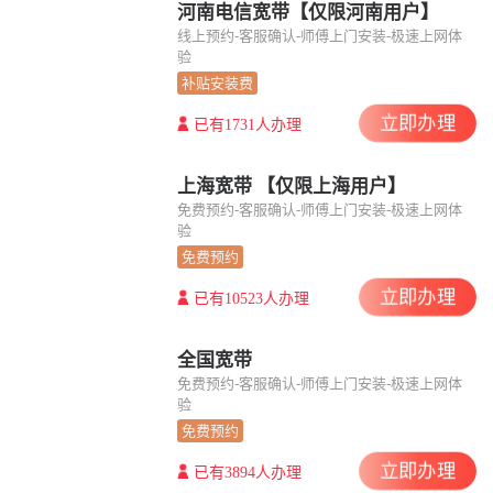
河南电信宽带【仅限河南用户】
线上预约-客服确认-师傅上门安装-极速上网体
验
补贴安装费
立即办理
已有1731人办理
上海宽带 【仅限上海用户】
免费预约-客服确认-师傅上门安装-极速上网体
验
免费预约
立即办理
已有10523人办理
全国宽带
免费预约-客服确认-师傅上门安装-极速上网体
验
免费预约
立即办理
已有3894人办理