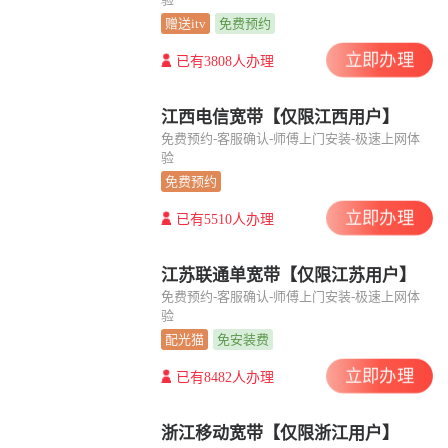
赠送itv
免费预约
立即办理
已有3808人办理
江西电信宽带【仅限江西用户】
免费预约-客服确认-师傅上门安装-极速上网体
验
免费预约
立即办理
已有5510人办理
江苏联通单宽带【仅限江苏用户】
免费预约-客服确认-师傅上门安装-极速上网体
验
配光猫
免安装费
立即办理
已有8482人办理
浙江移动宽带【仅限浙江用户】