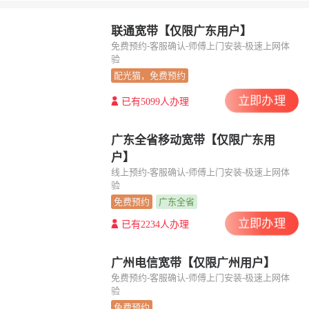
联通宽带【仅限广东用户】
免费预约-客服确认-师傅上门安装-极速上网体
验
配光猫，免费预约
立即办理
已有5099人办理
广东全省移动宽带【仅限广东用
户】
线上预约-客服确认-师傅上门安装-极速上网体
验
免费预约
广东全省
立即办理
已有2234人办理
广州电信宽带【仅限广州用户】
免费预约-客服确认-师傅上门安装-极速上网体
验
免费预约