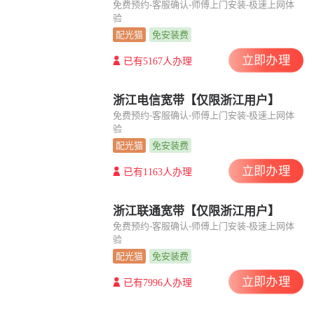
免费预约-客服确认-师傅上门安装-极速上网体
验
配光猫
免安装费
立即办理
已有5167人办理
浙江电信宽带【仅限浙江用户】
免费预约-客服确认-师傅上门安装-极速上网体
验
配光猫
免安装费
立即办理
已有1163人办理
浙江联通宽带【仅限浙江用户】
免费预约-客服确认-师傅上门安装-极速上网体
验
配光猫
免安装费
立即办理
已有7996人办理