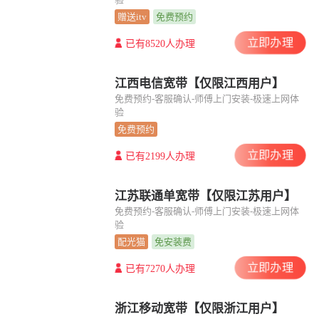
赠送itv
免费预约
立即办理
已有8520人办理
江西电信宽带【仅限江西用户】
免费预约-客服确认-师傅上门安装-极速上网体
验
免费预约
立即办理
已有2199人办理
江苏联通单宽带【仅限江苏用户】
免费预约-客服确认-师傅上门安装-极速上网体
验
配光猫
免安装费
立即办理
已有7270人办理
浙江移动宽带【仅限浙江用户】