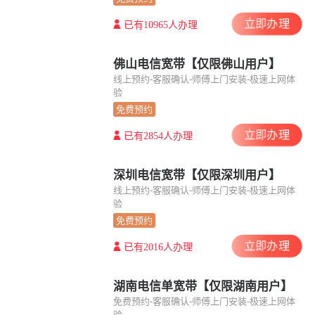
立即办理
已有10965人办理
佛山电信宽带【仅限佛山用户】
线上预约-客服确认-师傅上门安装-极速上网体
验
免费预约
立即办理
已有2854人办理
深圳电信宽带【仅限深圳用户】
线上预约-客服确认-师傅上门安装-极速上网体
验
免费预约
立即办理
已有2016人办理
湖南电信单宽带【仅限湖南用户】
免费预约-客服确认-师傅上门安装-极速上网体
验