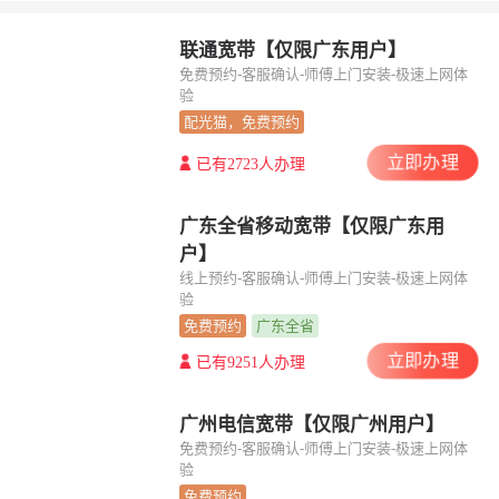
联通宽带【仅限广东用户】
免费预约-客服确认-师傅上门安装-极速上网体
验
配光猫，免费预约
立即办理
已有2723人办理
广东全省移动宽带【仅限广东用
户】
线上预约-客服确认-师傅上门安装-极速上网体
验
免费预约
广东全省
立即办理
已有9251人办理
广州电信宽带【仅限广州用户】
免费预约-客服确认-师傅上门安装-极速上网体
验
免费预约