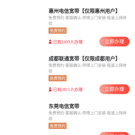
惠州电信宽带【仅限惠州用户】
免费预约-客服确认-师傅上门安装-极速上网体
验
免费预约
立即办理
已有1609人办理
成都联通宽带【仅限成都用户】
免费预约-客服确认-师傅上门安装-极速上网体
验
免费预约
立即办理
已有2815人办理
东莞电信宽带
免费预约-客服确认-师傅上门安装-极速上网体
验
免费预约