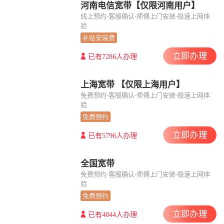
河南电信宽带【仅限河南用户】
线上预约-客服确认-师傅上门安装-极速上网体
验
补贴安装费
立即办理
已有7286人办理
上海宽带 【仅限上海用户】
免费预约-客服确认-师傅上门安装-极速上网体
验
免费预约
立即办理
已有5796人办理
全国宽带
免费预约-客服确认-师傅上门安装-极速上网体
验
免费预约
立即办理
已有4044人办理