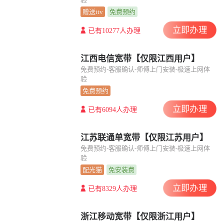
赠送itv
免费预约
立即办理
已有10277人办理
江西电信宽带【仅限江西用户】
免费预约-客服确认-师傅上门安装-极速上网体
验
免费预约
立即办理
已有6094人办理
江苏联通单宽带【仅限江苏用户】
免费预约-客服确认-师傅上门安装-极速上网体
验
配光猫
免安装费
立即办理
已有8329人办理
浙江移动宽带【仅限浙江用户】