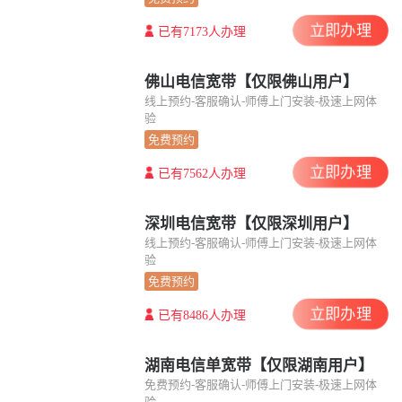
立即办理
已有7173人办理
佛山电信宽带【仅限佛山用户】
线上预约-客服确认-师傅上门安装-极速上网体
验
免费预约
立即办理
已有7562人办理
深圳电信宽带【仅限深圳用户】
线上预约-客服确认-师傅上门安装-极速上网体
验
免费预约
立即办理
已有8486人办理
湖南电信单宽带【仅限湖南用户】
免费预约-客服确认-师傅上门安装-极速上网体
验