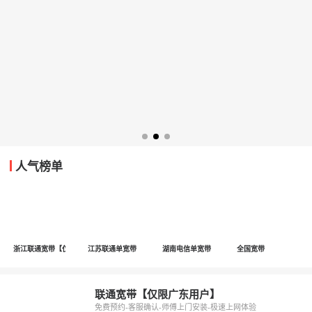
人气榜单
浙江联通宽带【仅限浙江用户】
江苏联通单宽带【仅限江苏用户】
湖南电信单宽带【仅限湖南用户】
全国宽带
联通宽带【仅限广东用户】
免费预约-客服确认-师傅上门安装-极速上网体验