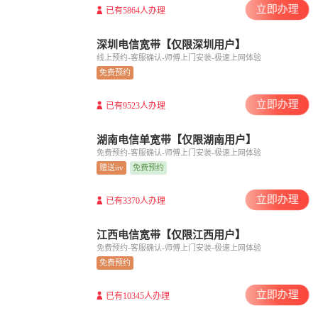
立即办理
已有5864人办理
深圳电信宽带【仅限深圳用户】
线上预约-客服确认-师傅上门安装-极速上网体验
免费预约
立即办理
已有9523人办理
湖南电信单宽带【仅限湖南用户】
免费预约-客服确认-师傅上门安装-极速上网体验
赠送itv
免费预约
立即办理
已有3370人办理
江西电信宽带【仅限江西用户】
免费预约-客服确认-师傅上门安装-极速上网体验
免费预约
立即办理
已有10345人办理