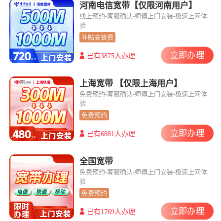
河南电信宽带【仅限河南用户】
线上预约-客服确认-师傅上门安装-极速上网体
验
补贴安装费
立即办理
已有3875人办理
上海宽带 【仅限上海用户】
免费预约-客服确认-师傅上门安装-极速上网体
验
免费预约
立即办理
已有6881人办理
全国宽带
免费预约-客服确认-师傅上门安装-极速上网体
验
免费预约
立即办理
已有1769人办理