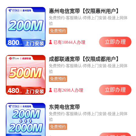
惠州电信宽带【仅限惠州用户】
免费预约-客服确认-师傅上门安装-极速上网体
验
免费预约
立即办理
已有10844人办理
成都联通宽带【仅限成都用户】
免费预约-客服确认-师傅上门安装-极速上网体
验
免费预约
立即办理
已有2698人办理
东莞电信宽带
免费预约-客服确认-师傅上门安装-极速上网体
验
免费预约