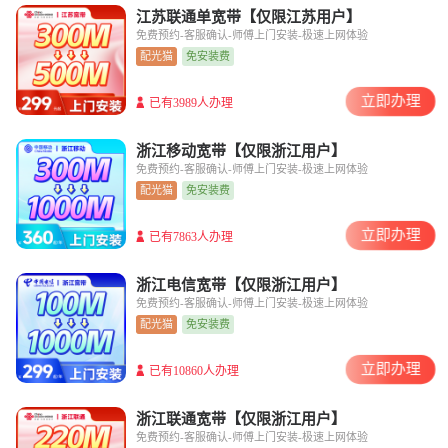
江苏联通单宽带【仅限江苏用户】
免费预约-客服确认-师傅上门安装-极速上网体验
配光猫
免安装费
立即办理
已有3989人办理
浙江移动宽带【仅限浙江用户】
免费预约-客服确认-师傅上门安装-极速上网体验
配光猫
免安装费
立即办理
已有7863人办理
浙江电信宽带【仅限浙江用户】
免费预约-客服确认-师傅上门安装-极速上网体验
配光猫
免安装费
立即办理
已有10860人办理
浙江联通宽带【仅限浙江用户】
免费预约-客服确认-师傅上门安装-极速上网体验