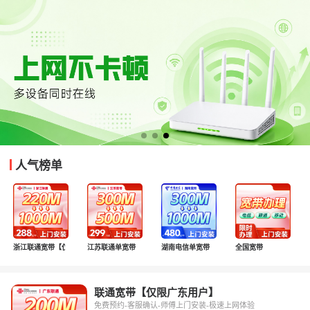
人气榜单
浙江联通宽带【仅限浙江用户】
江苏联通单宽带【仅限江苏用户】
湖南电信单宽带【仅限湖南用户】
全国宽带
联通宽带【仅限广东用户】
免费预约-客服确认-师傅上门安装-极速上网体验