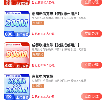
立即办理
已有2380人办理
惠州电信宽带【仅限惠州用户】
免费预约-客服确认-师傅上门安装-极速上网体验
免费预约
立即办理
已有1043人办理
成都联通宽带【仅限成都用户】
免费预约-客服确认-师傅上门安装-极速上网体验
免费预约
立即办理
已有8292人办理
东莞电信宽带
免费预约-客服确认-师傅上门安装-极速上网体验
免费预约
立即办理
已有2339人办理