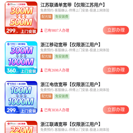
江苏联通单宽带【仅限江苏用户】
免费预约-客服确认-师傅上门安装-极速上网体验
配光猫
免安装费
立即办理
已有9807人办理
浙江移动宽带【仅限浙江用户】
免费预约-客服确认-师傅上门安装-极速上网体验
配光猫
免安装费
立即办理
已有2698人办理
浙江电信宽带【仅限浙江用户】
免费预约-客服确认-师傅上门安装-极速上网体验
配光猫
免安装费
立即办理
已有3838人办理
浙江联通宽带【仅限浙江用户】
免费预约-客服确认-师傅上门安装-极速上网体验