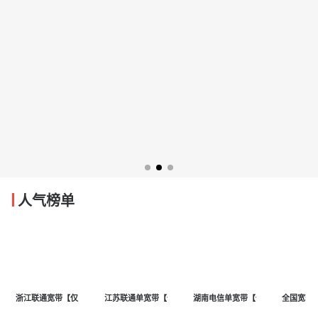
人气榜单
浙江联通宽带【仅限浙江用户】
江苏联通单宽带【仅限江苏用户】
湖南电信单宽带【仅限湖南用户】
全国宽带