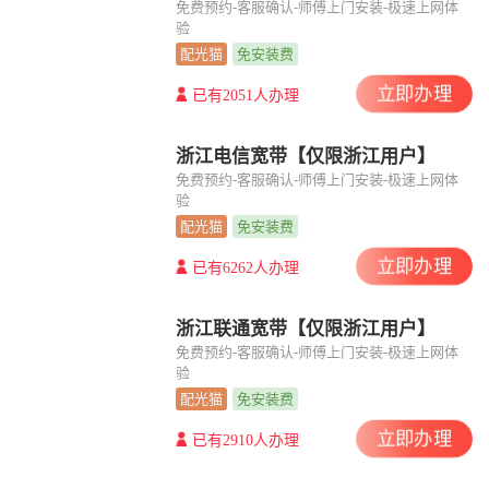
免费预约-客服确认-师傅上门安装-极速上网体
验
配光猫
免安装费
立即办理
已有2051人办理
浙江电信宽带【仅限浙江用户】
免费预约-客服确认-师傅上门安装-极速上网体
验
配光猫
免安装费
立即办理
已有6262人办理
浙江联通宽带【仅限浙江用户】
免费预约-客服确认-师傅上门安装-极速上网体
验
配光猫
免安装费
立即办理
已有2910人办理