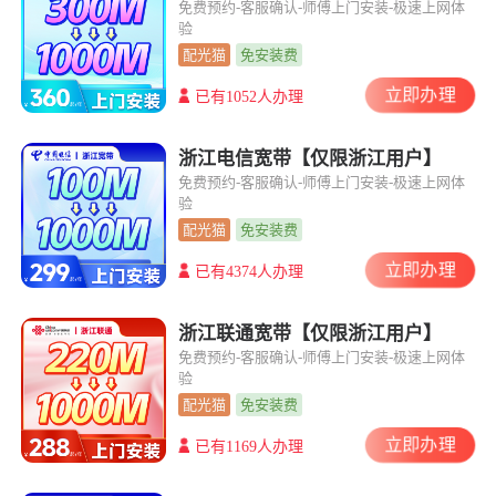
免费预约-客服确认-师傅上门安装-极速上网体
验
配光猫
免安装费
立即办理
已有1052人办理
浙江电信宽带【仅限浙江用户】
免费预约-客服确认-师傅上门安装-极速上网体
验
配光猫
免安装费
立即办理
已有4374人办理
浙江联通宽带【仅限浙江用户】
免费预约-客服确认-师傅上门安装-极速上网体
验
配光猫
免安装费
立即办理
已有1169人办理