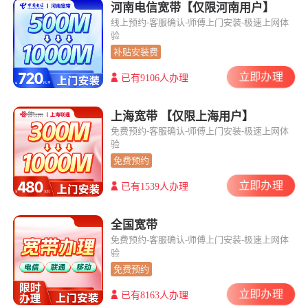
河南电信宽带【仅限河南用户】
线上预约-客服确认-师傅上门安装-极速上网体
验
补贴安装费
立即办理
已有9106人办理
上海宽带 【仅限上海用户】
免费预约-客服确认-师傅上门安装-极速上网体
验
免费预约
立即办理
已有1539人办理
全国宽带
免费预约-客服确认-师傅上门安装-极速上网体
验
免费预约
立即办理
已有8163人办理