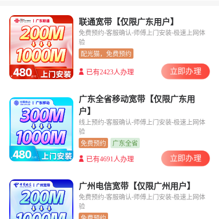
联通宽带【仅限广东用户】
免费预约-客服确认-师傅上门安装-极速上网体
验
配光猫，免费预约
立即办理
已有2423人办理
广东全省移动宽带【仅限广东用
户】
线上预约-客服确认-师傅上门安装-极速上网体
验
免费预约
广东全省
立即办理
已有4691人办理
广州电信宽带【仅限广州用户】
免费预约-客服确认-师傅上门安装-极速上网体
验
免费预约