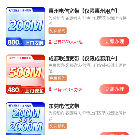
惠州电信宽带【仅限惠州用户】
免费预约-客服确认-师傅上门安装-极速上网体
验
免费预约
立即办理
已有7850人办理
成都联通宽带【仅限成都用户】
免费预约-客服确认-师傅上门安装-极速上网体
验
免费预约
立即办理
已有6913人办理
东莞电信宽带
免费预约-客服确认-师傅上门安装-极速上网体
验
免费预约