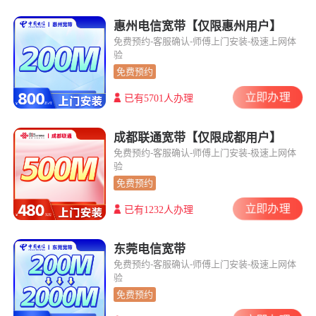
惠州电信宽带【仅限惠州用户】
免费预约-客服确认-师傅上门安装-极速上网体
验
免费预约
立即办理
已有5701人办理
成都联通宽带【仅限成都用户】
免费预约-客服确认-师傅上门安装-极速上网体
验
免费预约
立即办理
已有1232人办理
东莞电信宽带
免费预约-客服确认-师傅上门安装-极速上网体
验
免费预约