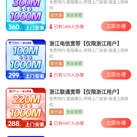
免费预约-客服确认-师傅上门安装-极速上网体
验
配光猫
免安装费
立即办理
已有2400人办理
浙江电信宽带【仅限浙江用户】
免费预约-客服确认-师傅上门安装-极速上网体
验
配光猫
免安装费
立即办理
已有3276人办理
浙江联通宽带【仅限浙江用户】
免费预约-客服确认-师傅上门安装-极速上网体
验
配光猫
免安装费
立即办理
已有6907人办理