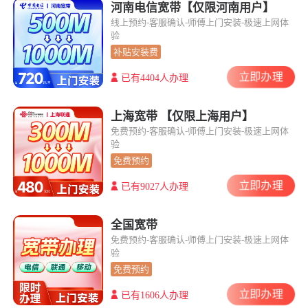
河南电信宽带【仅限河南用户】
线上预约-客服确认-师傅上门安装-极速上网体
验
补贴安装费
立即办理
已有4404人办理
上海宽带 【仅限上海用户】
免费预约-客服确认-师傅上门安装-极速上网体
验
免费预约
立即办理
已有9027人办理
全国宽带
免费预约-客服确认-师傅上门安装-极速上网体
验
免费预约
立即办理
已有1606人办理