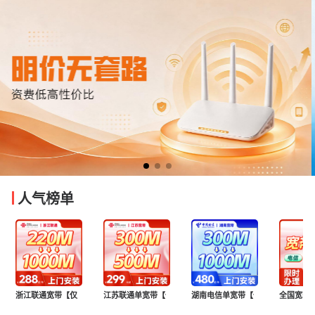
人气榜单
浙江联通宽带【仅限浙江用户】
江苏联通单宽带【仅限江苏用户】
湖南电信单宽带【仅限湖南用户】
全国宽带