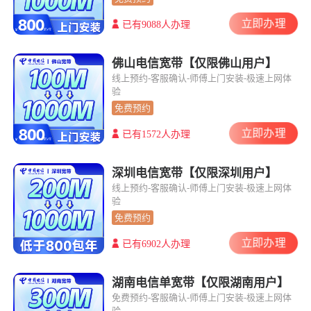
立即办理
已有9088人办理
佛山电信宽带【仅限佛山用户】
线上预约-客服确认-师傅上门安装-极速上网体
验
免费预约
立即办理
已有1572人办理
深圳电信宽带【仅限深圳用户】
线上预约-客服确认-师傅上门安装-极速上网体
验
免费预约
立即办理
已有6902人办理
湖南电信单宽带【仅限湖南用户】
免费预约-客服确认-师傅上门安装-极速上网体
验