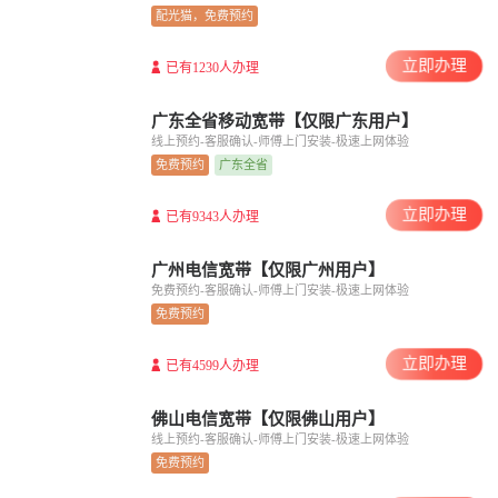
配光猫，免费预约
立即办理
已有1230人办理
广东全省移动宽带【仅限广东用户】
线上预约-客服确认-师傅上门安装-极速上网体验
免费预约
广东全省
立即办理
已有9343人办理
广州电信宽带【仅限广州用户】
免费预约-客服确认-师傅上门安装-极速上网体验
免费预约
立即办理
已有4599人办理
佛山电信宽带【仅限佛山用户】
线上预约-客服确认-师傅上门安装-极速上网体验
免费预约