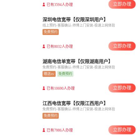
立即办理
已有3594人办理
深圳电信宽带【仅限深圳用户】
线上预约-客服确认-师傅上门安装-极速上网体验
免费预约
立即办理
已有8032人办理
湖南电信单宽带【仅限湖南用户】
免费预约-客服确认-师傅上门安装-极速上网体验
赠送itv
免费预约
立即办理
已有10690人办理
江西电信宽带【仅限江西用户】
免费预约-客服确认-师傅上门安装-极速上网体验
免费预约
立即办理
已有7986人办理