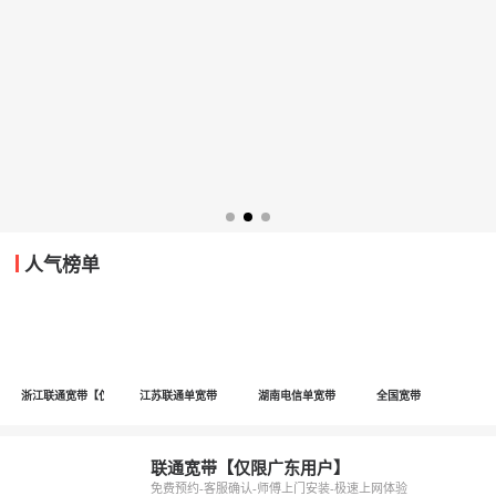
人气榜单
浙江联通宽带【仅限浙江用户】
江苏联通单宽带【仅限江苏用户】
湖南电信单宽带【仅限湖南用户】
全国宽带
联通宽带【仅限广东用户】
免费预约-客服确认-师傅上门安装-极速上网体验