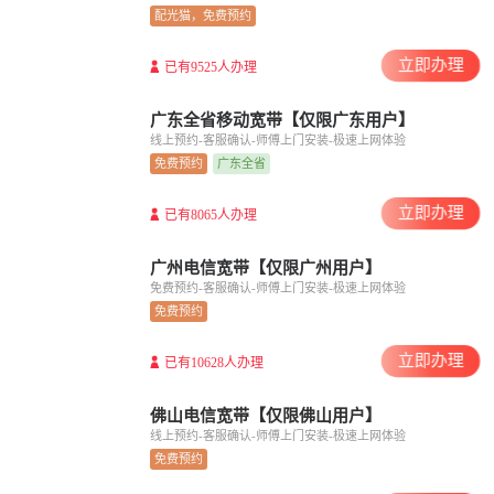
配光猫，免费预约
立即办理
已有9525人办理
广东全省移动宽带【仅限广东用户】
线上预约-客服确认-师傅上门安装-极速上网体验
免费预约
广东全省
立即办理
已有8065人办理
广州电信宽带【仅限广州用户】
免费预约-客服确认-师傅上门安装-极速上网体验
免费预约
立即办理
已有10628人办理
佛山电信宽带【仅限佛山用户】
线上预约-客服确认-师傅上门安装-极速上网体验
免费预约