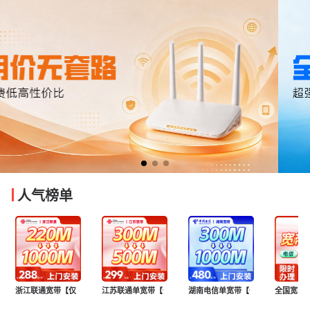
人气榜单
浙江联通宽带【仅限浙江用户】
江苏联通单宽带【仅限江苏用户】
湖南电信单宽带【仅限湖南用户】
全国宽带