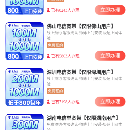
立即办理
已有8243人办理
佛山电信宽带【仅限佛山用户】
线上预约-客服确认-师傅上门安装-极速上网体
验
免费预约
立即办理
已有5863人办理
深圳电信宽带【仅限深圳用户】
线上预约-客服确认-师傅上门安装-极速上网体
验
免费预约
立即办理
已有7198人办理
湖南电信单宽带【仅限湖南用户】
免费预约-客服确认-师傅上门安装-极速上网体
验