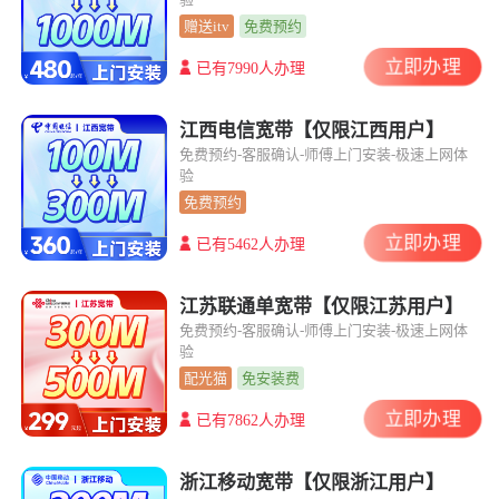
赠送itv
免费预约
立即办理
已有7990人办理
江西电信宽带【仅限江西用户】
免费预约-客服确认-师傅上门安装-极速上网体
验
免费预约
立即办理
已有5462人办理
江苏联通单宽带【仅限江苏用户】
免费预约-客服确认-师傅上门安装-极速上网体
验
配光猫
免安装费
立即办理
已有7862人办理
浙江移动宽带【仅限浙江用户】