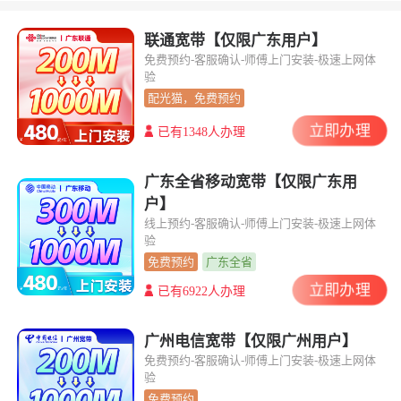
联通宽带【仅限广东用户】
免费预约-客服确认-师傅上门安装-极速上网体
验
配光猫，免费预约
立即办理
已有1348人办理
广东全省移动宽带【仅限广东用
户】
线上预约-客服确认-师傅上门安装-极速上网体
验
免费预约
广东全省
立即办理
已有6922人办理
广州电信宽带【仅限广州用户】
免费预约-客服确认-师傅上门安装-极速上网体
验
免费预约