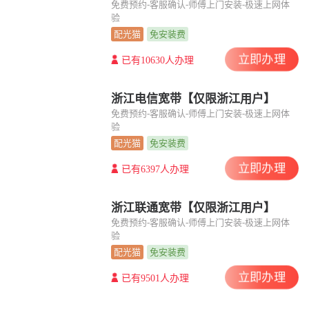
免费预约-客服确认-师傅上门安装-极速上网体
验
配光猫
免安装费
立即办理
已有10630人办理
浙江电信宽带【仅限浙江用户】
免费预约-客服确认-师傅上门安装-极速上网体
验
配光猫
免安装费
立即办理
已有6397人办理
浙江联通宽带【仅限浙江用户】
免费预约-客服确认-师傅上门安装-极速上网体
验
配光猫
免安装费
立即办理
已有9501人办理