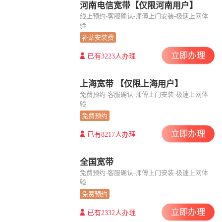
河南电信宽带【仅限河南用户】
线上预约-客服确认-师傅上门安装-极速上网体
验
补贴安装费
立即办理
已有3223人办理
上海宽带 【仅限上海用户】
免费预约-客服确认-师傅上门安装-极速上网体
验
免费预约
立即办理
已有8217人办理
全国宽带
免费预约-客服确认-师傅上门安装-极速上网体
验
免费预约
立即办理
已有2332人办理