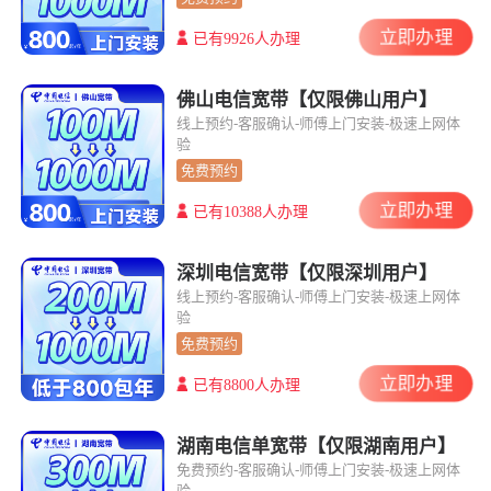
立即办理
已有9926人办理
佛山电信宽带【仅限佛山用户】
线上预约-客服确认-师傅上门安装-极速上网体
验
免费预约
立即办理
已有10388人办理
深圳电信宽带【仅限深圳用户】
线上预约-客服确认-师傅上门安装-极速上网体
验
免费预约
立即办理
已有8800人办理
湖南电信单宽带【仅限湖南用户】
免费预约-客服确认-师傅上门安装-极速上网体
验