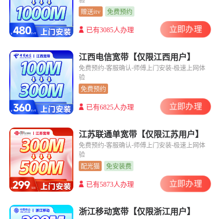
赠送itv
免费预约
立即办理
已有3085人办理
江西电信宽带【仅限江西用户】
免费预约-客服确认-师傅上门安装-极速上网体
验
免费预约
立即办理
已有6825人办理
江苏联通单宽带【仅限江苏用户】
免费预约-客服确认-师傅上门安装-极速上网体
验
配光猫
免安装费
立即办理
已有5873人办理
浙江移动宽带【仅限浙江用户】