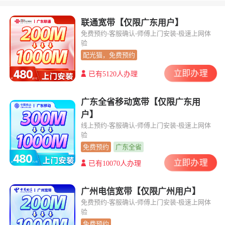
联通宽带【仅限广东用户】
免费预约-客服确认-师傅上门安装-极速上网体
验
配光猫，免费预约
立即办理
已有5120人办理
广东全省移动宽带【仅限广东用
户】
线上预约-客服确认-师傅上门安装-极速上网体
验
免费预约
广东全省
立即办理
已有10070人办理
广州电信宽带【仅限广州用户】
免费预约-客服确认-师傅上门安装-极速上网体
验
免费预约