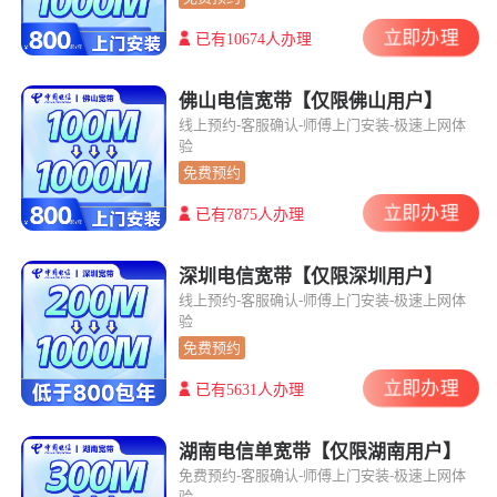
立即办理
已有10674人办理
佛山电信宽带【仅限佛山用户】
线上预约-客服确认-师傅上门安装-极速上网体
验
免费预约
立即办理
已有7875人办理
深圳电信宽带【仅限深圳用户】
线上预约-客服确认-师傅上门安装-极速上网体
验
免费预约
立即办理
已有5631人办理
湖南电信单宽带【仅限湖南用户】
免费预约-客服确认-师傅上门安装-极速上网体
验