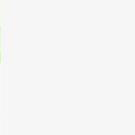
联通宽带【仅限广东用户】