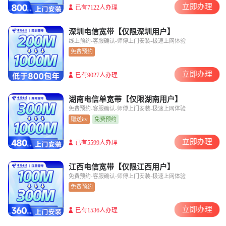
立即办理
已有7122人办理
深圳电信宽带【仅限深圳用户】
线上预约-客服确认-师傅上门安装-极速上网体验
免费预约
立即办理
已有9027人办理
湖南电信单宽带【仅限湖南用户】
免费预约-客服确认-师傅上门安装-极速上网体验
赠送itv
免费预约
立即办理
已有5599人办理
江西电信宽带【仅限江西用户】
免费预约-客服确认-师傅上门安装-极速上网体验
免费预约
立即办理
已有1536人办理