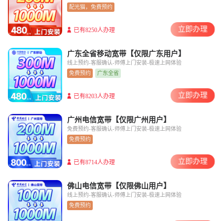
配光猫，免费预约
立即办理
已有8250人办理
广东全省移动宽带【仅限广东用户】
线上预约-客服确认-师傅上门安装-极速上网体验
免费预约
广东全省
立即办理
已有8203人办理
广州电信宽带【仅限广州用户】
免费预约-客服确认-师傅上门安装-极速上网体验
免费预约
立即办理
已有8714人办理
佛山电信宽带【仅限佛山用户】
线上预约-客服确认-师傅上门安装-极速上网体验
免费预约