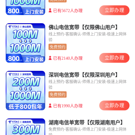
立即办理
已有5672人办理
佛山电信宽带【仅限佛山用户】
线上预约-客服确认-师傅上门安装-极速上网体
验
免费预约
立即办理
已有2140人办理
深圳电信宽带【仅限深圳用户】
线上预约-客服确认-师傅上门安装-极速上网体
验
免费预约
立即办理
已有1990人办理
湖南电信单宽带【仅限湖南用户】
免费预约-客服确认-师傅上门安装-极速上网体
验