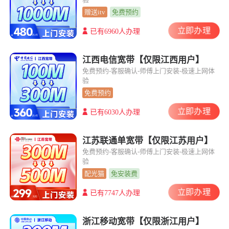
赠送itv
免费预约
立即办理
已有6960人办理
江西电信宽带【仅限江西用户】
免费预约-客服确认-师傅上门安装-极速上网体
验
免费预约
立即办理
已有6030人办理
江苏联通单宽带【仅限江苏用户】
免费预约-客服确认-师傅上门安装-极速上网体
验
配光猫
免安装费
立即办理
已有7747人办理
浙江移动宽带【仅限浙江用户】