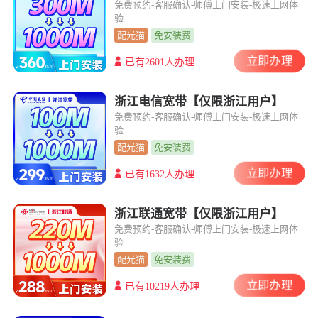
免费预约-客服确认-师傅上门安装-极速上网体
验
配光猫
免安装费
立即办理
已有2601人办理
浙江电信宽带【仅限浙江用户】
免费预约-客服确认-师傅上门安装-极速上网体
验
配光猫
免安装费
立即办理
已有1632人办理
浙江联通宽带【仅限浙江用户】
免费预约-客服确认-师傅上门安装-极速上网体
验
配光猫
免安装费
立即办理
已有10219人办理