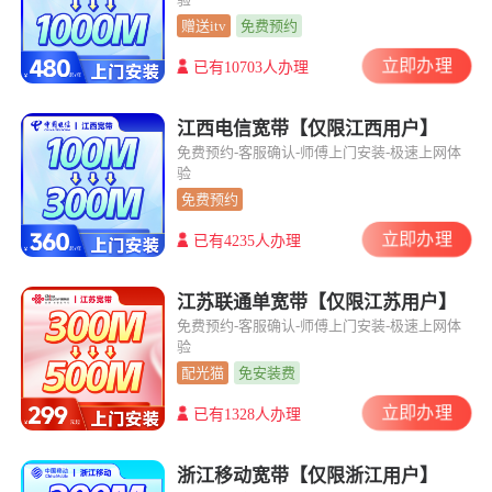
赠送itv
免费预约
立即办理
已有10703人办理
江西电信宽带【仅限江西用户】
免费预约-客服确认-师傅上门安装-极速上网体
验
免费预约
立即办理
已有4235人办理
江苏联通单宽带【仅限江苏用户】
免费预约-客服确认-师傅上门安装-极速上网体
验
配光猫
免安装费
立即办理
已有1328人办理
浙江移动宽带【仅限浙江用户】