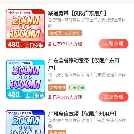
联通宽带【仅限广东用户】
免费预约-客服确认-师傅上门安装-极速上网体
验
配光猫，免费预约
立即办理
已有8741人办理
广东全省移动宽带【仅限广东用
户】
线上预约-客服确认-师傅上门安装-极速上网体
验
免费预约
广东全省
立即办理
已有3199人办理
广州电信宽带【仅限广州用户】
免费预约-客服确认-师傅上门安装-极速上网体
验
免费预约