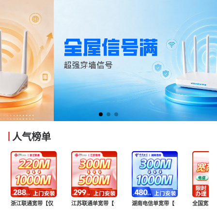
人气榜单
浙江联通宽带【仅限浙江用户】
江苏联通单宽带【仅限江苏用户】
湖南电信单宽带【仅限湖南用户】
全国宽带