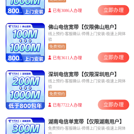
立即办理
已有3086人办理
佛山电信宽带【仅限佛山用户】
线上预约-客服确认-师傅上门安装-极速上网体
验
免费预约
立即办理
已有3611人办理
深圳电信宽带【仅限深圳用户】
线上预约-客服确认-师傅上门安装-极速上网体
验
免费预约
立即办理
已有7722人办理
湖南电信单宽带【仅限湖南用户】
免费预约-客服确认-师傅上门安装-极速上网体
验