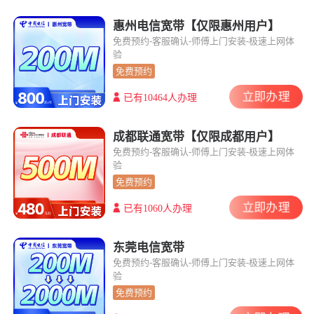
惠州电信宽带【仅限惠州用户】
免费预约-客服确认-师傅上门安装-极速上网体
验
免费预约
立即办理
已有10464人办理
成都联通宽带【仅限成都用户】
免费预约-客服确认-师傅上门安装-极速上网体
验
免费预约
立即办理
已有1060人办理
东莞电信宽带
免费预约-客服确认-师傅上门安装-极速上网体
验
免费预约